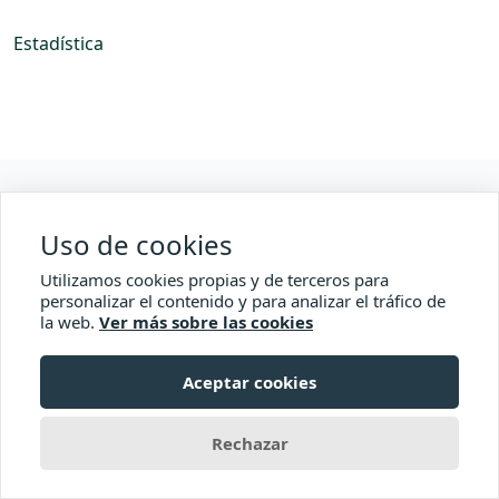
Estadística
Web Oficial de la Fundación
Uso de cookies
Accesibilidad
Utilizamos cookies propias y de terceros para
Comisionado Transparencia
personalizar el contenido y para analizar el tráfico de
la web.
Ver más sobre las cookies
Aceptar cookies
© 2026 Fundación para la promoción del empleo -
Ayuntamiento de Ingenio
Rechazar
con
Transparencia Canaria