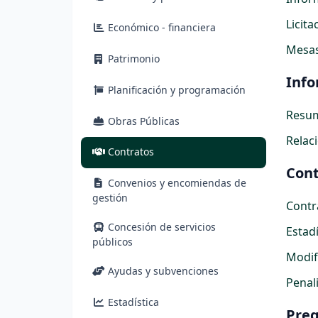
Licit
Económico - financiera
Mesas
Patrimonio
Info
Planificación y programación
Resum
Obras Públicas
Relac
(actual)
Contratos
Cont
Convenios y encomiendas de
gestión
Contr
Concesión de servicios
Estad
públicos
Modif
Ayudas y subvenciones
Penal
Estadística
Preg