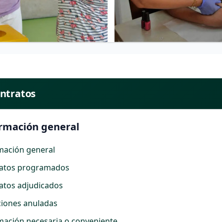
ntratos
rmación general
mación general
atos programados
atos adjudicados
aciones anuladas
mación necesaria o conveniente